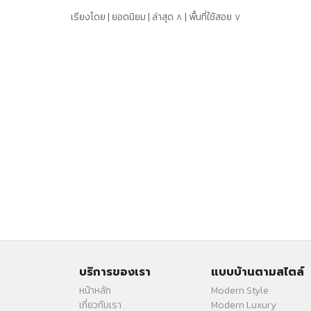
เรียงโดย | ยอดนิยม | ล่าสุด
∧
| พื้นที่ใช้สอย
∨
บริการของเรา
แบบบ้านตามสไตล์
หน้าหลัก
Modern Style
เกี่ยวกับเรา
Modern Luxury