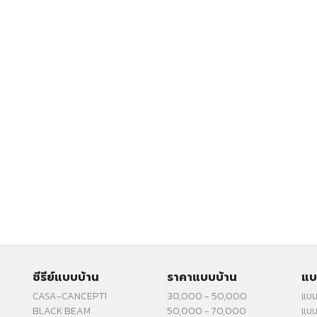
ซีรีย์แบบบ้าน
ราคาแบบบ้าน
แบ
CASA-CANCEPT1
30,000 - 50,000
แบบ
BLACK BEAM
50,000 - 70,000
แบบ