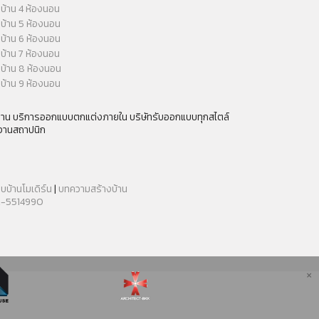
บ้าน 4 ห้องนอน
บ้าน 5 ห้องนอน
บ้าน 6 ห้องนอน
บ้าน 7 ห้องนอน
บ้าน 8 ห้องนอน
บ้าน 9 ห้องนอน
กงาน บริการออกแบบตกแต่งภายใน บริษัทรับออกแบบทุกสไตล์
งานสถาปนิก
บบ้านโมเดิร์น
|
บทความสร้างบ้าน
-5514990
×