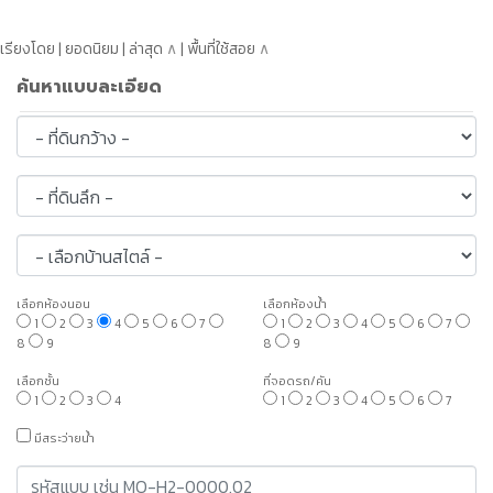
เรียงโดย | ยอดนิยม | ล่าสุด
∧
| พื้นที่ใช้สอย
∧
ค้นหาแบบละเอียด
เลือกห้องนอน
เลือกห้องน้ำ
1
2
3
4
5
6
7
1
2
3
4
5
6
7
8
9
8
9
เลือกชั้น
ที่จอดรถ/คัน
1
2
3
4
1
2
3
4
5
6
7
มีสระว่ายน้ำ