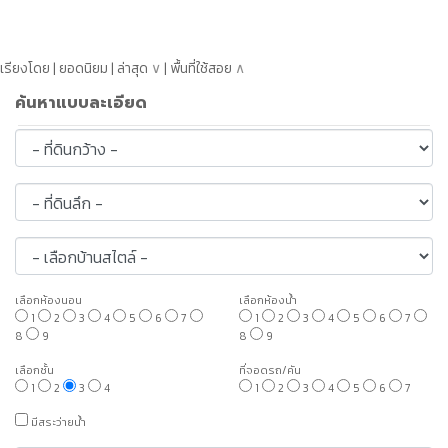
เรียงโดย | ยอดนิยม | ล่าสุด
∨
| พื้นที่ใช้สอย
∧
ค้นหาแบบละเอียด
เลือกห้องนอน
เลือกห้องน้ำ
1
2
3
4
5
6
7
1
2
3
4
5
6
7
8
9
8
9
เลือกชั้น
ที่จอดรถ/คัน
1
2
3
4
1
2
3
4
5
6
7
มีสระว่ายน้ำ