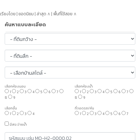
เรียงโดย | ยอดนิยม | ล่าสุด
∧
| พื้นที่ใช้สอย
∧
ค้นหาแบบละเอียด
เลือกห้องนอน
เลือกห้องน้ำ
1
2
3
4
5
6
7
1
2
3
4
5
6
7
8
9
8
9
เลือกชั้น
ที่จอดรถ/คัน
1
2
3
4
1
2
3
4
5
6
7
มีสระว่ายน้ำ