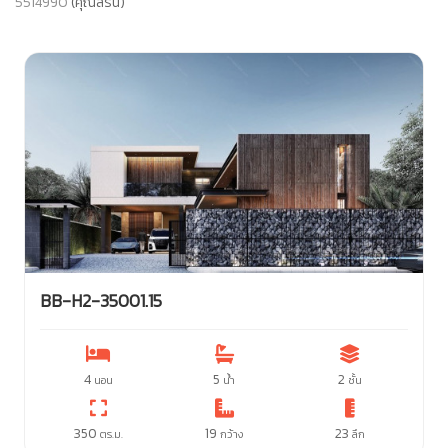
5514990
(คุณสิริน)
BB-H2-35001.15
4
5
2
นอน
น้ำ
ชั้น
350
19
23
ตร.ม.
กว้าง
ลึก