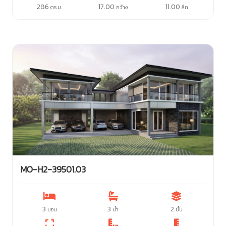
286
17.00
11.00
ตร.ม.
กว้าง
ลึก
MO-H2-39501.03
3
3
2
นอน
น้ำ
ชั้น