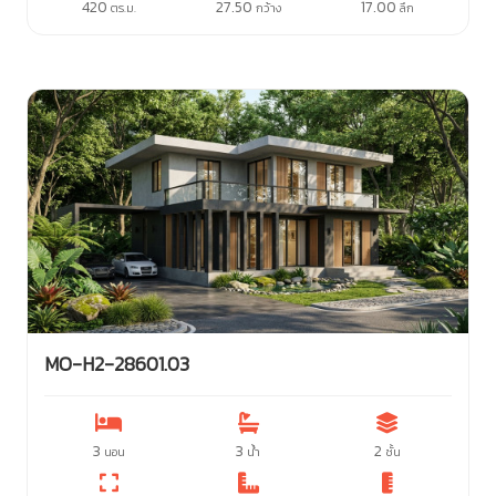
420
27.50
17.00
ตร.ม.
กว้าง
ลึก
MO-H2-28601.03
3
3
2
นอน
น้ำ
ชั้น