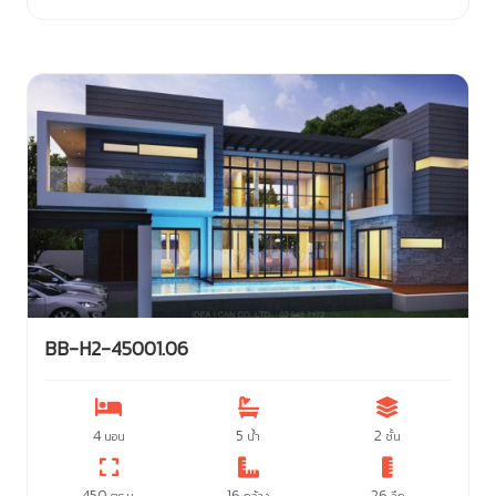
BB-H2-45001.06
4
5
2
นอน
น้ำ
ชั้น
450
16
26
ตร.ม.
กว้าง
ลึก