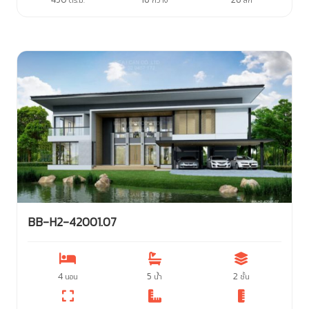
BB-H2-42001.07
4
5
2
นอน
น้ำ
ชั้น