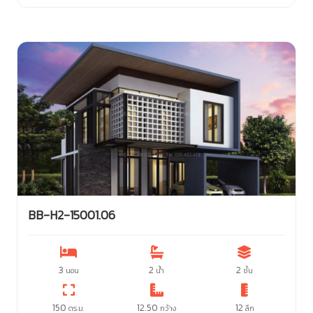
BB-H2-15001.06
3
2
2
นอน
น้ำ
ชั้น
150
12.50
12
ตร.ม.
กว้าง
ลึก