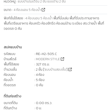
หมวดหมู่
:
แบบบ้านโมเดิร์น 2 ชั้น
แบบบ้าน 2 ชั้น
ขนาด
:
4 ห้องนอน 5 ห้องน้ำ
ฟังก์ชั่นใช้สอย
:
4 ห้องนอน 5 ห้องน้ำ
พื้นที่นั่งเล่น พื้นที่รับประทานอาหาร
พื้นที่เตรียมอาหาร ห้องครัว ห้องซักรีด ห้องแม่บ้าน ระเบียง สระว่ายน้ำ พื้นที่
จอดรถ 0 คัน
สเปคแบบบ้าน
รหัสแบบ
: RE-H2-505.C
บ้านสไตล์
:
MODERN STYLE
พื้นที่ใช้สอย
: 327 ตร.ม.
จำนวนชั้น
: 2 ชั้น ['
แบบบ้านสองชั้น
']
ห้องนอน
: 4 ห้อง
ห้องน้ำ
: 5 ห้อง
ที่จอดรถ
: 0 คัน
ที่ดินก่อสร้าง
ขนาดที่ดิน
: 0.00 ตร.ว.
ที่ดินกว้าง
: 0 ม.