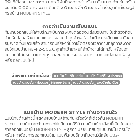
นี้พื้นที่ใช้สอย 327 ตารางเมตร มีพื้นที่จอดรถสำหรับ 0 คัน เหมาะสำหรับ สร้าง
บนที่ดิน 0.00 ตารางวา ทีดินกว้าง 0 เมตร ลึก 0 เมตร สำหรับลูกค้าที่ชอบรูป
ทรงบ้าน
MODERN STYLE
การดำเนินงานเขียนแบบ
ทีมงานออกแบบให้คำปรึกษาเป็นการพิเศษตลอดจนส่งมอบงาน ไปสำรวจที่ดิน
สำหรับปลูกสร้าง เสนอแบบร่างจนกว่าลูกค้าพอใจ ดำเนินการเขียนแบบ ยื่นขอ
อนุญาต จนแล้วเสร็จ สามารถปรึกษาทีมงานได้ตลอดเวลาตามที่ลูกค้าสะดวก
สนใจแบบบ้าน RE-H2-505.C ลูกค้าเข้ามาคุยที่สำนักงานได้ทุกวัน หรือนอก
สถานที่ก็ได้ครับ สามารถดูรายละเอียดการเสนองวดงาน
แบบแปลนสำเร็จรูป
หรือ
ออกแบบใหม่
ค้นหาแบบเกี่ยวข้อง
:
แบบบ้านโมเดิร์น 2 ชั้น
แบบบ้านโมเดิร์น 4 ห้องนอน
แบบบ้านสองชั้น 4 ห้องนอน
Modern Style
แบบบ้านสองชั้น
แบบบ้านโมเดิร์น
แบบบ้าน MODERN STYLE ท่านอาจสนใจ
แบบบ้านด้านล่างนี้ แสดงแบบบ้านคล้ายกันหรือสไตล์เดียวกัน
MODERN
STYLE
แบบบ้าน architect-bkk มีหลายซีรีย์ แบบบ้านเกี่ยวข้องนี้เป็นลักษณะ
การออกแบบอยู่ใน
MODERN STYLE
ลูกค้าเปรียบเทียบดูแบบบ้านโมเดิร์นได้
ครับ หากต้องการออกแบบใหม่ แบบพิเศษปรึกษาทีมงานได้ครับ
082-