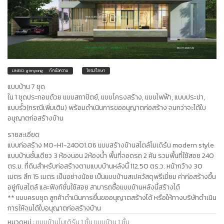
LINEID: gimyong
ทักข้อความ
โทรปรึกษา
แบบบ้าน 7 ชุด
ใน 1 ชุดประกอบด้วย แบบสถาปัตย์, แบบโครงสร้าง, แบบไฟฟ้า, แบบประปา,
แบบรั้ว(กรณีเพิ่มเติม) พร้อมดำเนินการขออนุญาตก่อสร้าง จนกว่าจะได้ใบ
อนุญาตก่อสร้างบ้าน
รายละเอียด
แบบก่อสร้าง MO-H1-24001.06 แบบสร้างบ้านสไตล์โมเดิร์น modern style
แบบบ้านชั้นเดียว 3 ห้องนอน 2ห้องน้ำ พื้นที่จอดรถ 2 คัน รวมพื้นที่ใช้สอย 240
ตร.ม. ที่ดินสำหรับก่อสร้างตามแบบบ้านหลังนี้ 112.50 ตร.ว. หน้ากว้าง 30
เมตร ลึก 15 เมตร เป็นอย่างน้อย เป็นแบบบ้านสเปควัสดุพรีเมี่ยม ค่าก่อสร้างขึ้น
อยู่กับสไตล์ และฟังก์ชั่นใช้สอย สามารถซื้อแบบบ้านหลังนี้สร้างได้
** แบบครบชุด ลูกค้าดำเนินการยื่นขออนุญาตสร้างได้ หรือให้ทางบริษัทดำเนิน
การให้จนได้ใบอนุญาตก่อสร้างบ้าน
หมวดหมู่
:
แบบบ้านโมเดิร์น 1 ชั้น
แบบบ้าน 1 ชั้น