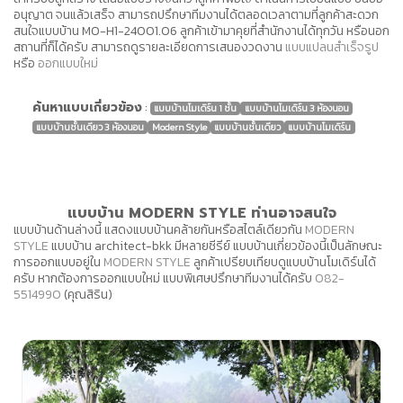
อนุญาต จนแล้วเสร็จ สามารถปรึกษาทีมงานได้ตลอดเวลาตามที่ลูกค้าสะดวก
สนใจแบบบ้าน MO-H1-24001.06 ลูกค้าเข้ามาคุยที่สำนักงานได้ทุกวัน หรือนอก
สถานที่ก็ได้ครับ สามารถดูรายละเอียดการเสนองวดงาน
แบบแปลนสำเร็จรูป
หรือ
ออกแบบใหม่
ค้นหาแบบเกี่ยวข้อง
:
แบบบ้านโมเดิร์น 1 ชั้น
แบบบ้านโมเดิร์น 3 ห้องนอน
แบบบ้านชั้นเดียว 3 ห้องนอน
Modern Style
แบบบ้านชั้นเดียว
แบบบ้านโมเดิร์น
แบบบ้าน MODERN STYLE ท่านอาจสนใจ
แบบบ้านด้านล่างนี้ แสดงแบบบ้านคล้ายกันหรือสไตล์เดียวกัน
MODERN
STYLE
แบบบ้าน architect-bkk มีหลายซีรีย์ แบบบ้านเกี่ยวข้องนี้เป็นลักษณะ
การออกแบบอยู่ใน
MODERN STYLE
ลูกค้าเปรียบเทียบดูแบบบ้านโมเดิร์นได้
ครับ หากต้องการออกแบบใหม่ แบบพิเศษปรึกษาทีมงานได้ครับ
082-
5514990
(คุณสิริน)