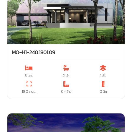
MO-H1-240.1801.09
3
2
1
นอน
น้ำ
ชั้น
180
0
0
ตร.ม.
กว้าง
ลึก