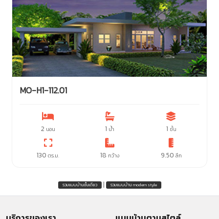
MO-H1-112.01
2
1
1
นอน
น้ำ
ชั้น
130
18
9.50
ตร.ม.
กว้าง
ลึก
|
รวมแบบบ้านชั้นเดียว
รวมแบบบ้าน modern style
บริการของเรา
แบบบ้านตามสไตล์