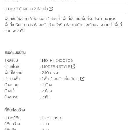
ขนาด
:
3 ห้องนอน 2 ห้องน้ำ
ฟังก์ชั่นใช้สอย
:
3 ห้องนอน 2 ห้องน้ำ
พื้นที่นั่งเล่น พื้นที่รับประทานอาหาร
พื้นที่เตรียมอาหาร ห้องครัว ห้องซักรีด ห้องแม่บ้าน ระเบียง สระว่ายน้ำ พื้นที่
จอดรถ 2 คัน
สเปคแบบบ้าน
รหัสแบบ
: MO-H1-24001.06
บ้านสไตล์
:
MODERN STYLE
พื้นที่ใช้สอย
: 240 ตร.ม.
จำนวนชั้น
: 1 ชั้น ['
แบบบ้านชั้นเดียว
']
ห้องนอน
: 3 ห้อง
ห้องน้ำ
: 2 ห้อง
ที่จอดรถ
: 2 คัน
ที่ดินก่อสร้าง
ขนาดที่ดิน
: 112.50 ตร.ว.
ที่ดินกว้าง
: 30 ม.