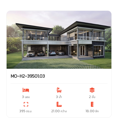
MO-H2-39501.03
3
3
2
นอน
น้ำ
ชั้น
395
21.00
18.00
ตร.ม.
กว้าง
ลึก