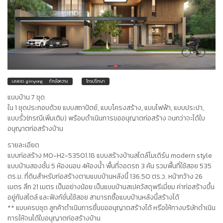
LINEID: gimyong
ทักข้อความ
โทรปรึกษา
แบบบ้าน 7 ชุด
ใน 1 ชุดประกอบด้วย แบบสถาปัตย์, แบบโครงสร้าง, แบบไฟฟ้า, แบบประปา,
แบบรั้ว(กรณีเพิ่มเติม) พร้อมดำเนินการขออนุญาตก่อสร้าง จนกว่าจะได้ใบ
อนุญาตก่อสร้างบ้าน
รายละเอียด
แบบก่อสร้าง MO-H2-53501.18 แบบสร้างบ้านสไตล์โมเดิร์น modern style
แบบบ้านสองชั้น 5 ห้องนอน 4ห้องน้ำ พื้นที่จอดรถ 3 คัน รวมพื้นที่ใช้สอย 535
ตร.ม. ที่ดินสำหรับก่อสร้างตามแบบบ้านหลังนี้ 136.50 ตร.ว. หน้ากว้าง 26
เมตร ลึก 21 เมตร เป็นอย่างน้อย เป็นแบบบ้านสเปควัสดุพรีเมี่ยม ค่าก่อสร้างขึ้น
อยู่กับสไตล์ และฟังก์ชั่นใช้สอย สามารถซื้อแบบบ้านหลังนี้สร้างได้
** แบบครบชุด ลูกค้าดำเนินการยื่นขออนุญาตสร้างได้ หรือให้ทางบริษัทดำเนิน
การให้จนได้ใบอนุญาตก่อสร้างบ้าน