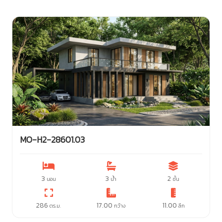
MO-H2-28601.03
3
3
2
นอน
น้ำ
ชั้น
286
17.00
11.00
ตร.ม.
กว้าง
ลึก