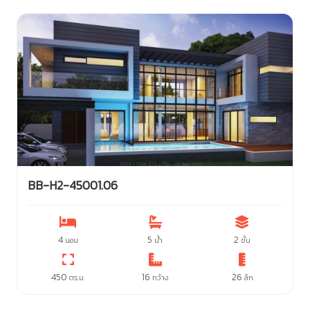
BB-H2-45001.06
4
5
2
นอน
น้ำ
ชั้น
450
16
26
ตร.ม.
กว้าง
ลึก