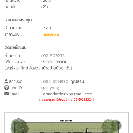
ที่ดินกว้าง
: 26 ม.
ที่ดินลึก
: 21 ม.
ราคาแบบครบชุด
จำนวนแบบ
: 7 ชุด
ราคาแบบ
:
สอบถาม
ติดต่อซื้อแบบ
สำนักงาน
:
02-5092324
บริการ จ-อา
: 9:00-18:00น.
(เสาร์- อาทิตย์ นัดล่วงหน้าอย่างน้อย 1 วัน)
สถาปนิก
:
082-5514990
(คุณสิริน)
Line ID
:
gimyong
Email
: armarketing57@gmail.com
(เซลล์กรุณาใช้เบอร์โทร 02-5092324)