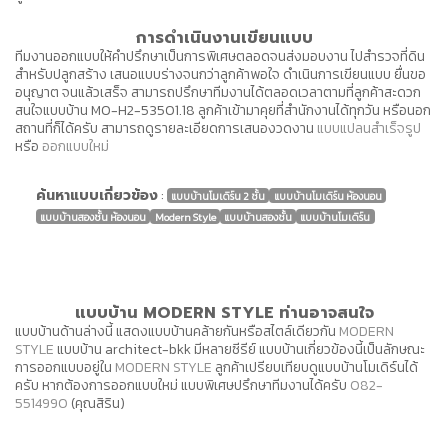
การดำเนินงานเขียนแบบ
ทีมงานออกแบบให้คำปรึกษาเป็นการพิเศษตลอดจนส่งมอบงาน ไปสำรวจที่ดิน
สำหรับปลูกสร้าง เสนอแบบร่างจนกว่าลูกค้าพอใจ ดำเนินการเขียนแบบ ยื่นขอ
อนุญาต จนแล้วเสร็จ สามารถปรึกษาทีมงานได้ตลอดเวลาตามที่ลูกค้าสะดวก
สนใจแบบบ้าน MO-H2-53501.18 ลูกค้าเข้ามาคุยที่สำนักงานได้ทุกวัน หรือนอก
สถานที่ก็ได้ครับ สามารถดูรายละเอียดการเสนองวดงาน
แบบแปลนสำเร็จรูป
หรือ
ออกแบบใหม่
ค้นหาแบบเกี่ยวข้อง
:
แบบบ้านโมเดิร์น 2 ชั้น
แบบบ้านโมเดิร์น ห้องนอน
แบบบ้านสองชั้น ห้องนอน
Modern Style
แบบบ้านสองชั้น
แบบบ้านโมเดิร์น
แบบบ้าน MODERN STYLE ท่านอาจสนใจ
แบบบ้านด้านล่างนี้ แสดงแบบบ้านคล้ายกันหรือสไตล์เดียวกัน
MODERN
STYLE
แบบบ้าน architect-bkk มีหลายซีรีย์ แบบบ้านเกี่ยวข้องนี้เป็นลักษณะ
การออกแบบอยู่ใน
MODERN STYLE
ลูกค้าเปรียบเทียบดูแบบบ้านโมเดิร์นได้
ครับ หากต้องการออกแบบใหม่ แบบพิเศษปรึกษาทีมงานได้ครับ
082-
5514990
(คุณสิริน)