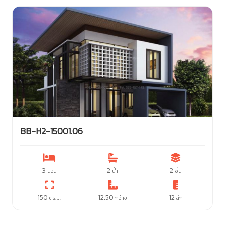
BB-H2-15001.06
3
2
2
นอน
น้ำ
ชั้น
150
12.50
12
ตร.ม.
กว้าง
ลึก