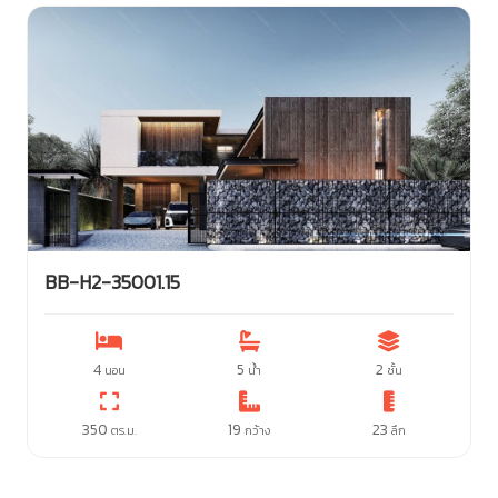
BB-H2-35001.15
4
5
2
นอน
น้ำ
ชั้น
350
19
23
ตร.ม.
กว้าง
ลึก