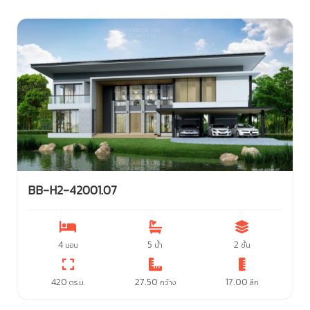
BB-H2-42001.07
4
5
2
นอน
น้ำ
ชั้น
420
27.50
17.00
ตร.ม.
กว้าง
ลึก