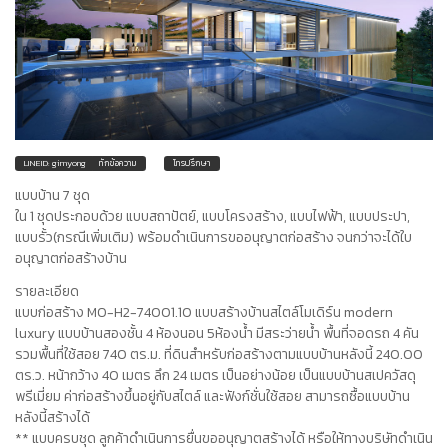
LINEID: gimyong
ทักข้อความ
โทรปรึกษา
แบบบ้าน 7 ชุด
ใน 1 ชุดประกอบด้วย แบบสถาปัตย์, แบบโครงสร้าง, แบบไฟฟ้า, แบบประปา,
แบบรั้ว(กรณีเพิ่มเติม) พร้อมดำเนินการขออนุญาตก่อสร้าง จนกว่าจะได้ใบ
อนุญาตก่อสร้างบ้าน
รายละเอียด
แบบก่อสร้าง MO-H2-74001.10 แบบสร้างบ้านสไตล์โมเดิร์น modern
luxury แบบบ้านสองชั้น 4 ห้องนอน 5ห้องน้ำ มีสระว่ายน้ำ พื้นที่จอดรถ 4 คัน
รวมพื้นที่ใช้สอย 740 ตร.ม. ที่ดินสำหรับก่อสร้างตามแบบบ้านหลังนี้ 240.00
ตร.ว. หน้ากว้าง 40 เมตร ลึก 24 เมตร เป็นอย่างน้อย เป็นแบบบ้านสเปควัสดุ
พรีเมี่ยม ค่าก่อสร้างขึ้นอยู่กับสไตล์ และฟังก์ชั่นใช้สอย สามารถซื้อแบบบ้าน
หลังนี้สร้างได้
** แบบครบชุด ลูกค้าดำเนินการยื่นขออนุญาตสร้างได้ หรือให้ทางบริษัทดำเนิน