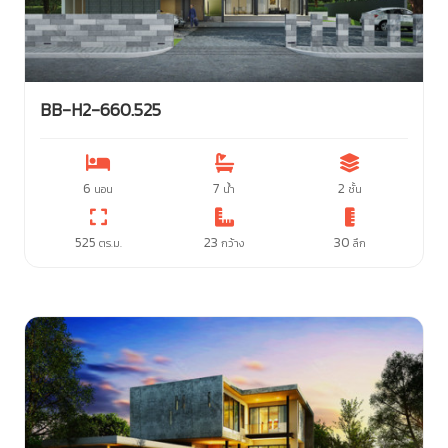
BB-H2-660.525
6
7
2
นอน
น้ำ
ชั้น
525
23
30
ตร.ม.
กว้าง
ลึก