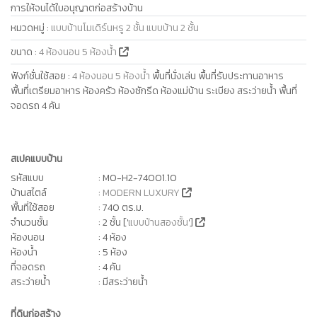
การให้จนได้ใบอนุญาตก่อสร้างบ้าน
หมวดหมู่
:
แบบบ้านโมเดิร์นหรู 2 ชั้น
แบบบ้าน 2 ชั้น
ขนาด
:
4 ห้องนอน 5 ห้องน้ำ
ฟังก์ชั่นใช้สอย
:
4 ห้องนอน 5 ห้องน้ำ
พื้นที่นั่งเล่น พื้นที่รับประทานอาหาร
พื้นที่เตรียมอาหาร ห้องครัว ห้องซักรีด ห้องแม่บ้าน ระเบียง สระว่ายน้ำ พื้นที่
จอดรถ 4 คัน
สเปคแบบบ้าน
รหัสแบบ
: MO-H2-74001.10
บ้านสไตล์
:
MODERN LUXURY
พื้นที่ใช้สอย
: 740 ตร.ม.
จำนวนชั้น
: 2 ชั้น ['
แบบบ้านสองชั้น
']
ห้องนอน
: 4 ห้อง
ห้องน้ำ
: 5 ห้อง
ที่จอดรถ
: 4 คัน
สระว่ายน้ำ
: มีสระว่ายน้ำ
ที่ดินก่อสร้าง