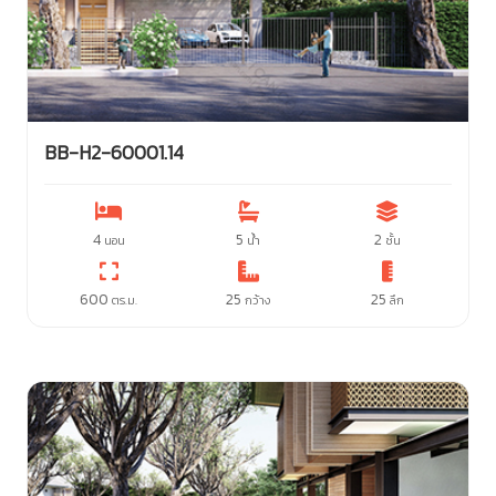
BB-H2-60001.14
4
5
2
นอน
น้ำ
ชั้น
600
25
25
ตร.ม.
กว้าง
ลึก