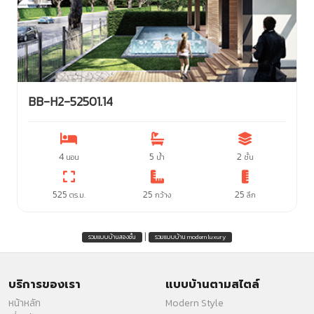
BB-H2-52501.14
4
5
2
นอน
น้ำ
ชั้น
525
25
25
ตร.ม.
กว้าง
ลึก
|
รวมแบบบ้านสองชั้น
รวมแบบบ้าน modern luxury
บริการของเรา
แบบบ้านตามสไตล์
หน้าหลัก
Modern Style