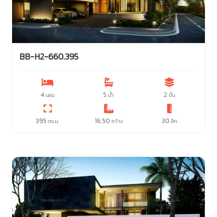
BB-H2-660.395
4
5
2
นอน
น้ำ
ชั้น
395
16.50
30
ตร.ม.
กว้าง
ลึก