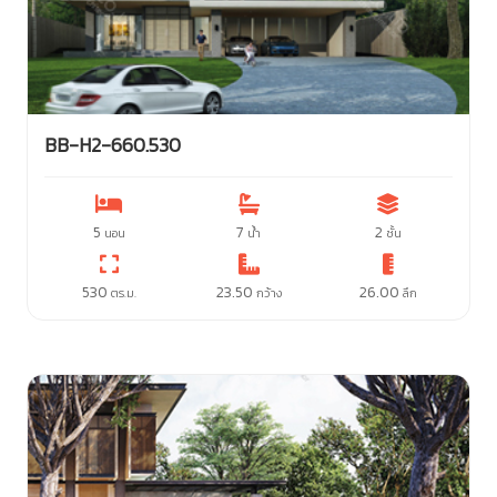
BB-H2-660.530
5
7
2
นอน
น้ำ
ชั้น
530
23.50
26.00
ตร.ม.
กว้าง
ลึก