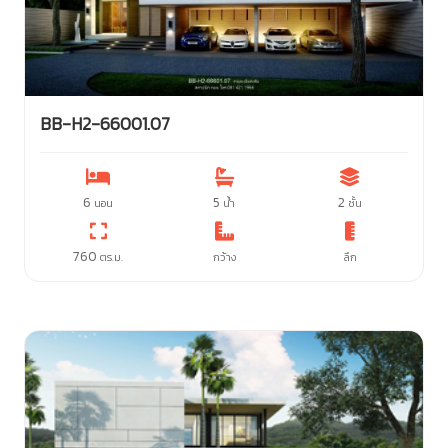
BB-H2-66001.07
6
5
2
นอน
น้ำ
ชั้น
760
ตร.ม.
กว้าง
ลึก