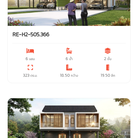
RE-H2-505.366
6
6
2
นอน
น้ำ
ชั้น
323
18.50
19.50
ตร.ม.
กว้าง
ลึก