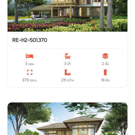
RE-H2-501.370
3
3
2
นอน
น้ำ
ชั้น
370
29
16
ตร.ม.
กว้าง
ลึก