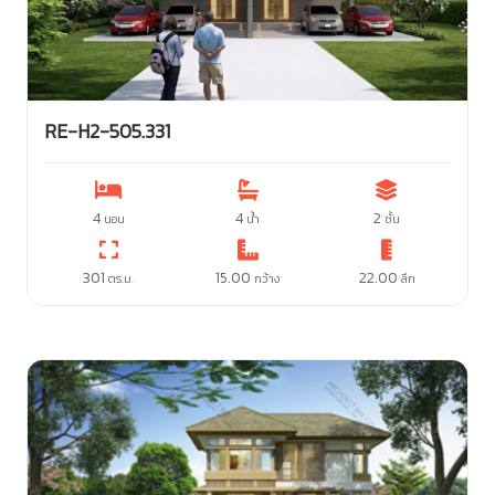
RE-H2-505.331
4
4
2
นอน
น้ำ
ชั้น
301
15.00
22.00
ตร.ม.
กว้าง
ลึก