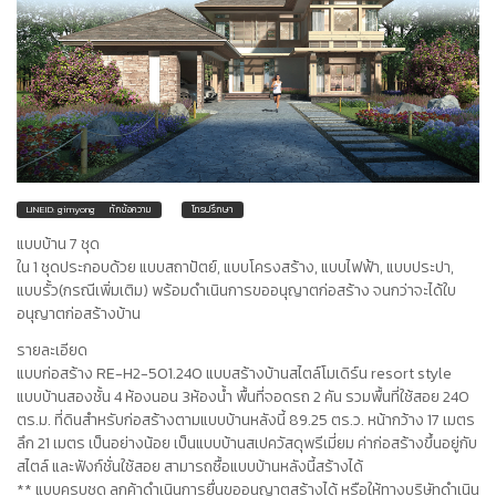
LINEID: gimyong
ทักข้อความ
โทรปรึกษา
แบบบ้าน 7 ชุด
ใน 1 ชุดประกอบด้วย แบบสถาปัตย์, แบบโครงสร้าง, แบบไฟฟ้า, แบบประปา,
แบบรั้ว(กรณีเพิ่มเติม) พร้อมดำเนินการขออนุญาตก่อสร้าง จนกว่าจะได้ใบ
อนุญาตก่อสร้างบ้าน
รายละเอียด
แบบก่อสร้าง RE-H2-501.240 แบบสร้างบ้านสไตล์โมเดิร์น resort style
แบบบ้านสองชั้น 4 ห้องนอน 3ห้องน้ำ พื้นที่จอดรถ 2 คัน รวมพื้นที่ใช้สอย 240
ตร.ม. ที่ดินสำหรับก่อสร้างตามแบบบ้านหลังนี้ 89.25 ตร.ว. หน้ากว้าง 17 เมตร
ลึก 21 เมตร เป็นอย่างน้อย เป็นแบบบ้านสเปควัสดุพรีเมี่ยม ค่าก่อสร้างขึ้นอยู่กับ
สไตล์ และฟังก์ชั่นใช้สอย สามารถซื้อแบบบ้านหลังนี้สร้างได้
** แบบครบชุด ลูกค้าดำเนินการยื่นขออนุญาตสร้างได้ หรือให้ทางบริษัทดำเนิน