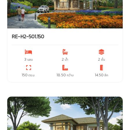
RE-H2-501.150
3
2
2
นอน
น้ำ
ชั้น
150
18.50
14.50
ตร.ม.
กว้าง
ลึก