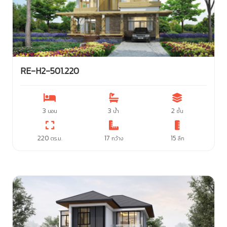
RE-H2-501.220
3
3
2
นอน
น้ำ
ชั้น
220
17
15
ตร.ม.
กว้าง
ลึก