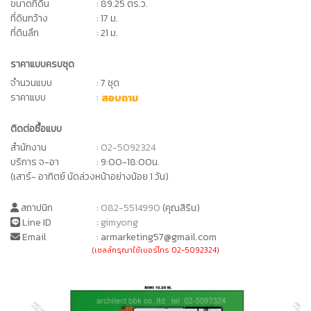
ขนาดที่ดิน
: 89.25 ตร.ว.
ที่ดินกว้าง
: 17 ม.
ที่ดินลึก
: 21 ม.
ราคาแบบครบชุด
จำนวนแบบ
: 7 ชุด
ราคาแบบ
:
สอบถาม
ติดต่อซื้อแบบ
สำนักงาน
:
02-5092324
บริการ จ-อา
: 9:00-18:00น.
(เสาร์- อาทิตย์ นัดล่วงหน้าอย่างน้อย 1 วัน)
สถาปนิก
:
082-5514990
(คุณสิริน)
Line ID
:
gimyong
Email
: armarketing57@gmail.com
(เซลล์กรุณาใช้เบอร์โทร 02-5092324)