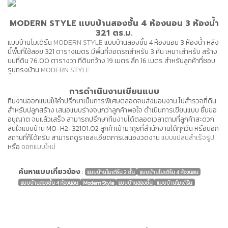
MODERN STYLE แบบบ้านสองชั้น 4 ห้องนอน 3 ห้องน้ำ
321 ตร.ม.
แบบบ้านโมเดิร์น
MODERN STYLE
แบบบ้านสองชั้น 4 ห้องนอน 3 ห้องน้ำ หลัง
นี้พื้นที่ใช้สอย 321 ตารางเมตร มีพื้นที่จอดรถสำหรับ 3 คัน เหมาะสำหรับ สร้าง
บนที่ดิน 76.00 ตารางวา ทีดินกว้าง 19 เมตร ลึก 16 เมตร สำหรับลูกค้าที่ชอบ
รูปทรงบ้าน
MODERN STYLE
การดำเนินงานเขียนแบบ
ทีมงานออกแบบให้คำปรึกษาเป็นการพิเศษตลอดจนส่งมอบงาน ไปสำรวจที่ดิน
สำหรับปลูกสร้าง เสนอแบบร่างจนกว่าลูกค้าพอใจ ดำเนินการเขียนแบบ ยื่นขอ
อนุญาต จนแล้วเสร็จ สามารถปรึกษาทีมงานได้ตลอดเวลาตามที่ลูกค้าสะดวก
สนใจแบบบ้าน MO-H2-32101.02 ลูกค้าเข้ามาคุยที่สำนักงานได้ทุกวัน หรือนอก
สถานที่ก็ได้ครับ สามารถดูรายละเอียดการเสนองวดงาน
แบบแปลนสำเร็จรูป
หรือ
ออกแบบใหม่
ค้นหาแบบเกี่ยวข้อง
:
แบบบ้านโมเดิร์น 2 ชั้น
แบบบ้านโมเดิร์น 4 ห้องนอน
แบบบ้านสองชั้น 4 ห้องนอน
Modern Style
แบบบ้านสองชั้น
แบบบ้านโมเดิร์น