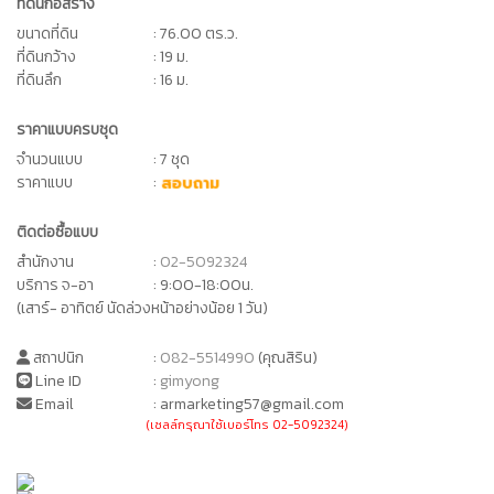
ที่ดินก่อสร้าง
ขนาดที่ดิน
: 76.00 ตร.ว.
ที่ดินกว้าง
: 19 ม.
ที่ดินลึก
: 16 ม.
ราคาแบบครบชุด
จำนวนแบบ
: 7 ชุด
ราคาแบบ
:
สอบถาม
ติดต่อซื้อแบบ
สำนักงาน
:
02-5092324
บริการ จ-อา
: 9:00-18:00น.
(เสาร์- อาทิตย์ นัดล่วงหน้าอย่างน้อย 1 วัน)
สถาปนิก
:
082-5514990
(คุณสิริน)
Line ID
:
gimyong
Email
: armarketing57@gmail.com
(เซลล์กรุณาใช้เบอร์โทร 02-5092324)