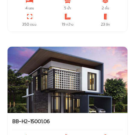
4
5
2
นอน
น้ำ
ชั้น
350
19
23
ตร.ม.
กว้าง
ลึก
BB-H2-15001.06