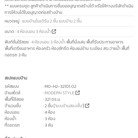
** แบบครบชุด ลูกค้าดำเนินการยื่นขออนุญาตสร้างได้ หรือให้ทางบริษัทดำเนิน
การให้จนได้ใบอนุญาตก่อสร้างบ้าน
หมวดหมู่
:
แบบบ้านโมเดิร์น 2 ชั้น
แบบบ้าน 2 ชั้น
ขนาด
:
4 ห้องนอน 3 ห้องน้ำ
ฟังก์ชั่นใช้สอย
:
4 ห้องนอน 3 ห้องน้ำ
พื้นที่นั่งเล่น พื้นที่รับประทานอาหาร
พื้นที่เตรียมอาหาร ห้องครัว ห้องซักรีด ห้องแม่บ้าน ระเบียง สระว่ายน้ำ พื้นที่
จอดรถ 3 คัน
สเปคแบบบ้าน
รหัสแบบ
: MO-H2-32101.02
บ้านสไตล์
:
MODERN STYLE
พื้นที่ใช้สอย
: 321 ตร.ม.
จำนวนชั้น
: 2 ชั้น ['
แบบบ้านสองชั้น
']
ห้องนอน
: 4 ห้อง
ห้องน้ำ
: 3 ห้อง
ที่จอดรถ
: 3 คัน