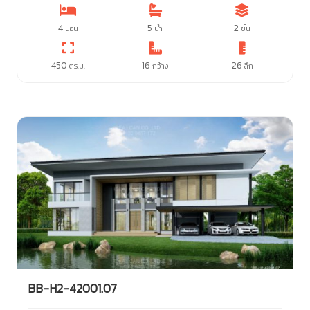
4
5
2
นอน
น้ำ
ชั้น
450
16
26
ตร.ม.
กว้าง
ลึก
BB-H2-42001.07