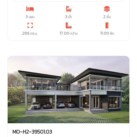
3
3
2
นอน
น้ำ
ชั้น
286
17.00
11.00
ตร.ม.
กว้าง
ลึก
MO-H2-39501.03