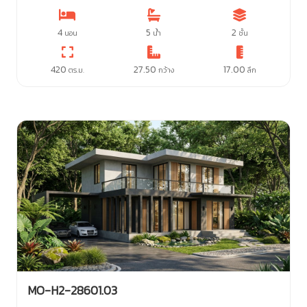
4
5
2
นอน
น้ำ
ชั้น
420
27.50
17.00
ตร.ม.
กว้าง
ลึก
MO-H2-28601.03